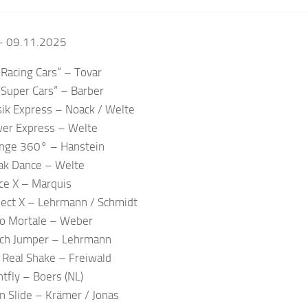
– 09.11.2025
„Racing Cars“ – Tovar
„Super Cars“ – Barber
ik Express – Noack / Welte
er Express – Welte
nge 360° – Hanstein
ak Dance – Welte
ce X – Marquis
ject X – Lehrmann / Schmidt
to Mortale – Weber
ch Jumper – Lehrmann
 Real Shake – Freiwald
htfly – Boers (NL)
n Slide – Krämer / Jonas