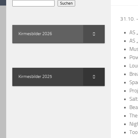
Suchen
31.10. 
AS 
Kirmesbilder 2026
AS 
Mus
Pow
Lou
Bre
Kirmesbilder 2025
Spa
Pro
Sal
Bea
The
Nig
Too