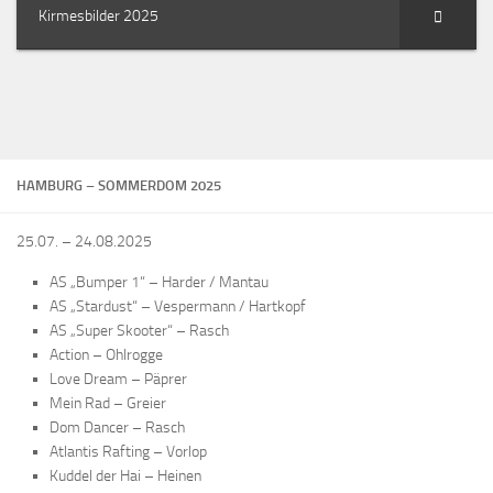
Kirmesbilder 2025
HAMBURG – SOMMERDOM 2025
25.07. – 24.08.2025
AS „Bumper 1“ – Harder / Mantau
AS „Stardust“ – Vespermann / Hartkopf
AS „Super Skooter“ – Rasch
Action – Ohlrogge
Love Dream – Päprer
Mein Rad – Greier
Dom Dancer – Rasch
Atlantis Rafting – Vorlop
Kuddel der Hai – Heinen