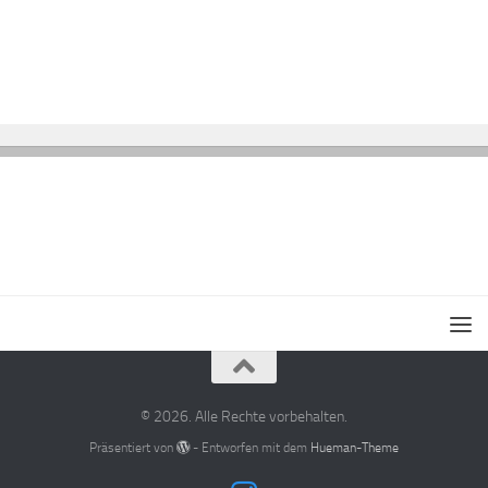
© 2026. Alle Rechte vorbehalten.
Präsentiert von
- Entworfen mit dem
Hueman-Theme